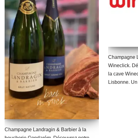
Champagne La
Wineclick. D
la cave Winec
Lisbonne. U
Champagne Landragin & Barbier à la
boucherie Gondarém. Découvrez notre