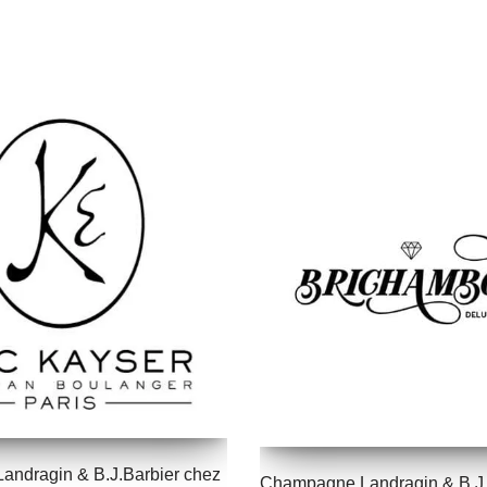
ndragin & B.J.Barbier chez
Champagne Landragin & B.J.