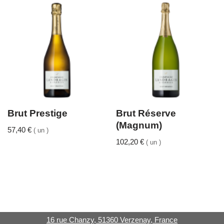
Brut Prestige
Brut Réserve
(Magnum)
57,40
€
( un )
102,20
€
( un )
16 rue Chanzy, 51360 Verzenay, France