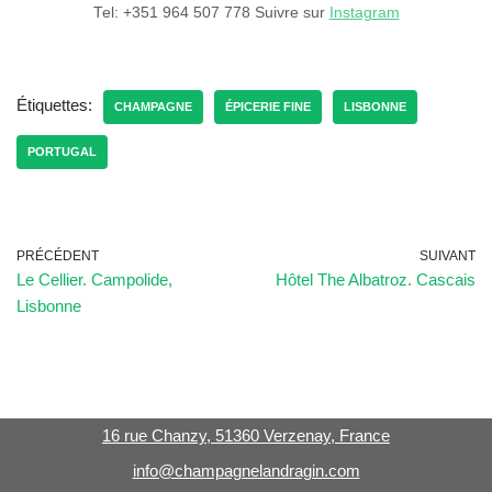
Tel: +351 964 507 778 Suivre sur
Instagram
Étiquettes:
CHAMPAGNE
ÉPICERIE FINE
LISBONNE
PORTUGAL
PRÉCÉDENT
SUIVANT
Le Cellier. Campolide,
Hôtel The Albatroz. Cascais
Lisbonne
16 rue Chanzy, 51360 Verzenay, France
info@champagnelandragin.com