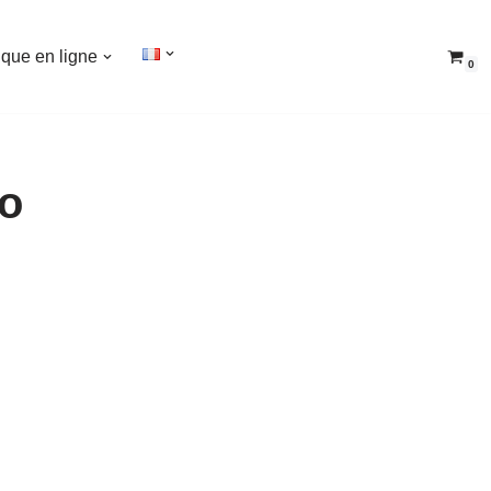
ique en ligne
0
go