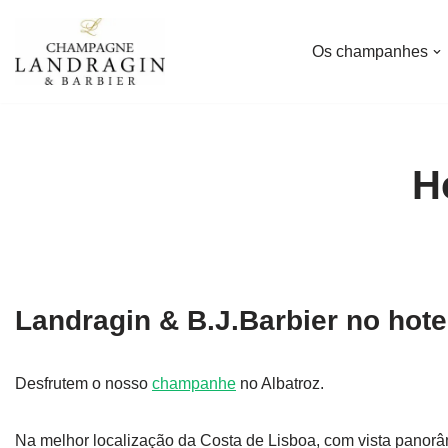
Os champanhes
Avançar
para
o
conteúdo
H
Landragin & B.J.Barbier no hote
Desfrutem o nosso
champanhe
no Albatroz.
Na melhor localização da Costa de Lisboa, com vista panorâm