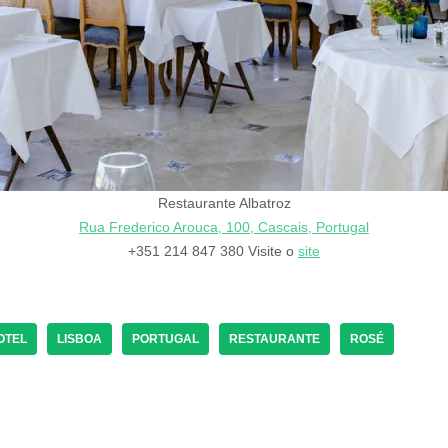
Restaurante Albatroz
Rua Frederico Arouca, 100, Cascais, Portugal
+351 214 847 380 Visite o
site
OTEL
LISBOA
PORTUGAL
RESTAURANTE
ROSÉ