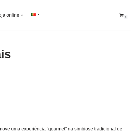
oja online
0
is
omove uma experiência “gourmet” na simbiose tradicional de