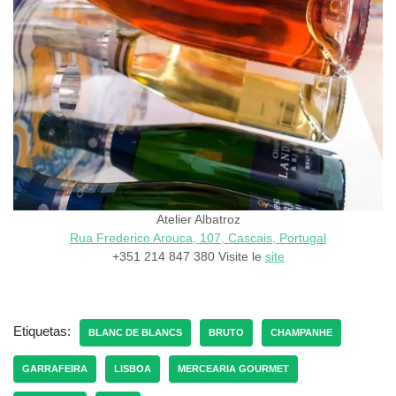
Atelier Albatroz
Rua Frederico Arouca, 107, Cascais, Portugal
+351 214 847 380 Visite le
site
Etiquetas:
BLANC DE BLANCS
BRUTO
CHAMPANHE
GARRAFEIRA
LISBOA
MERCEARIA GOURMET