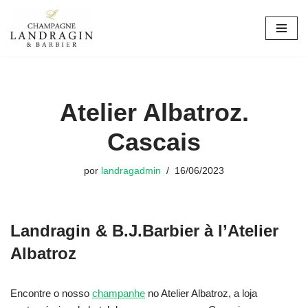
Avançar
para
o
conteúdo
Atelier Albatroz.
Cascais
por
landragadmin
16/06/2023
Landragin & B.J.Barbier à l’Atelier
Albatroz
Encontre o nosso
champanhe
no Atelier Albatroz, a loja