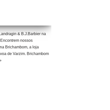
ndragin & B.J.Barbier na
 Encontrem nossos
a Brichambom, a loja
voa de Varzim. Brichambom
»