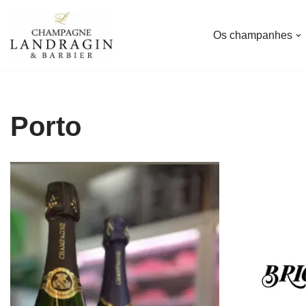
Os champanhes
Avançar
para
o
conteúdo
Porto