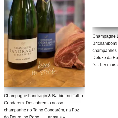
Champagne La
Brichambom!
champanhes n
Deluxe da Po
é…
Ler mais 
Champagne Landragin & Barbier no Talho
Gondarém. Descobrem o nosso
champanhe no Talho Gondarém, na Foz
do Douro, no Porto.…
Ler mais »