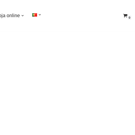
oja online
0