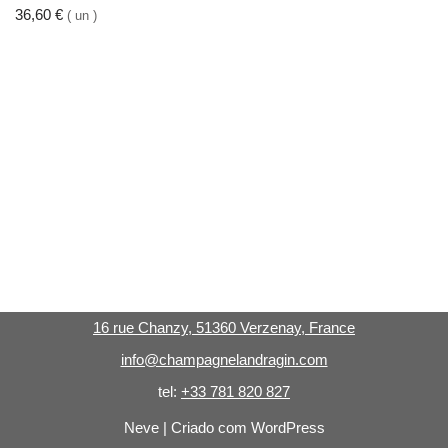
36,60
€
( un )
16 rue Chanzy, 51360 Verzenay, France
info@champagnelandragin.com
tel:
+33 781 820 827
Neve
| Criado com
WordPress