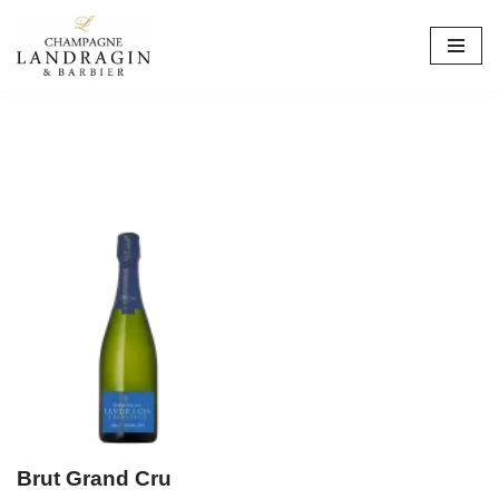
Avançar
para
o
conteúdo
Brut Grand Cru