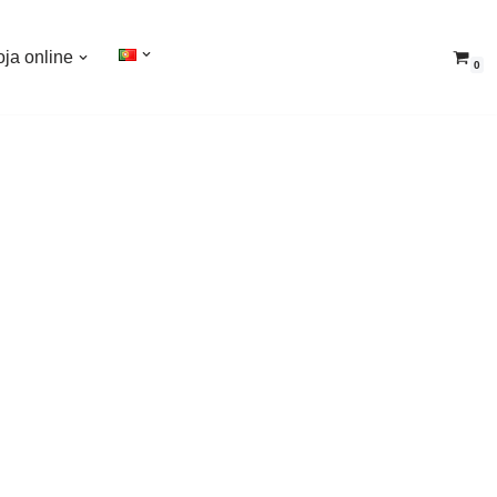
oja online
0