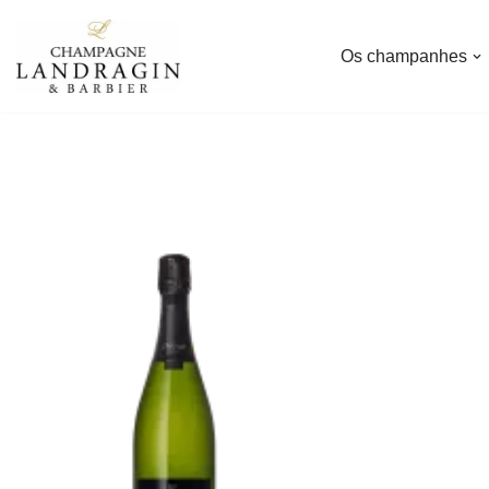
Os champanhes
Avançar
para
o
conteúdo